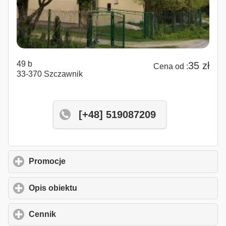
49 b
35 zł
Cena od :
33-370 Szczawnik
[+48] 519087209
Promocje
click to expand contents
Opis obiektu
click to expand contents
Cennik
click to expand contents