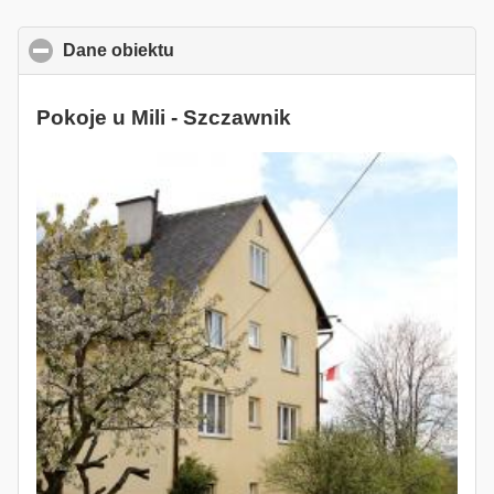
Dane obiektu
click to collapse contents
Pokoje u Mili - Szczawnik